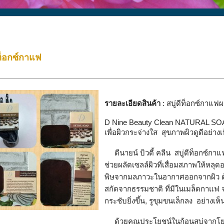
ีท็อกซ์กาแฟ
รายละเอียดสินค้า
: สบู่ดีท็อก
D Nine Beauty Clean NATURAL S
เพื่อผิวกระจ่างใส สุขภาพผิวดูดีอย่างเ
ดีนายน์ บิวตี้ คลีน สบู่ดีท็อกซ์กา
ช่วยผลัดเซลล์ผิวที่เสื่อมสภาพให้หลุ
พิษจากมลภาวะในอากาศออกจากผิว ด
สกัดจากธรรมชาติ ที่มีในเมล็ดกาแฟ 
กระชับยิ่งขึ้น, รูขุมขนเล็กลง อย่างเห
ด้วยคุณประโยชน์ในก้อนสบู่จากโยเกิ